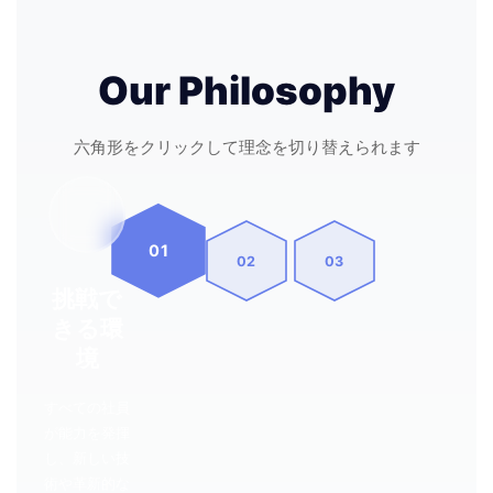
Our Philosophy
六角形をクリックして理念を切り替えられます
01
02
03
挑戦で
きる環
境
すべての社員
が能力を発揮
し、新しい技
術や革新的な