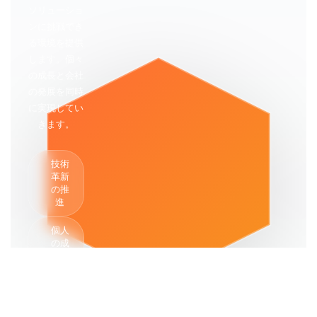
ソリューショ
ンに挑戦でき
る環境を提供
します。個々
の成長と会社
の発展を同時
に実現してい
きます。
健康
高
経営
い
の実
専
践
技術
門
革新
性
柔
の推
軟
誠
進
な
実
働
な
き
個人
対
方
応
の成
長支
充実
長期
した
援
的な
福利
関係
厚生
構築
挑戦
を歓