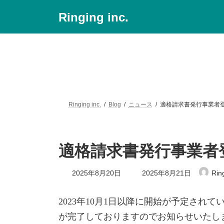
コ
ナ
Ringing inc.
ン
ビ
テ
ゲ
ン
ー
ツ
シ
へ
ョ
ス
ン
キ
に
ッ
移
プ
動
Ringing inc.
Blog
ニュース
適格請求書発行事業者
適格請求書発行事業者
最
2025年8月20日
2025年8月21日
Rin
終
更
新
2023年10月1日以降に開始が予定さ
日
時
が完了しておりますのでお知らせいたし
: