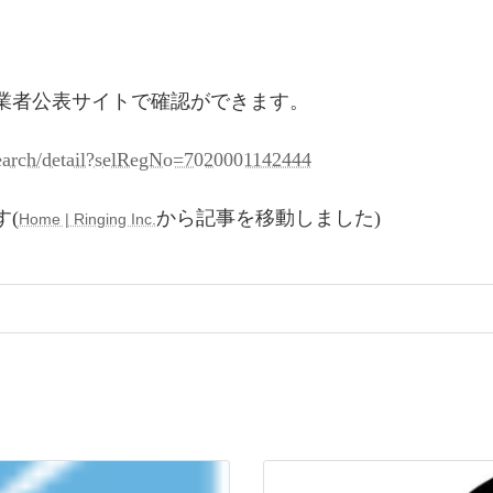
業者公表サイトで確認ができます。
search/detail?selRegNo=7020001142444
(
から記事を移動しました)
Home | Ringing Inc.